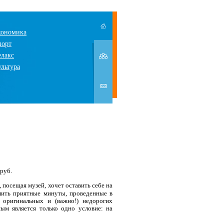
кономика
порт
елакс
ультура
 руб.
 посещая музей, хочет оставить себе на
лить приятные минуты, проведенные в
 оригинальных и (важно!) недорогих
ным является только одно условие: на