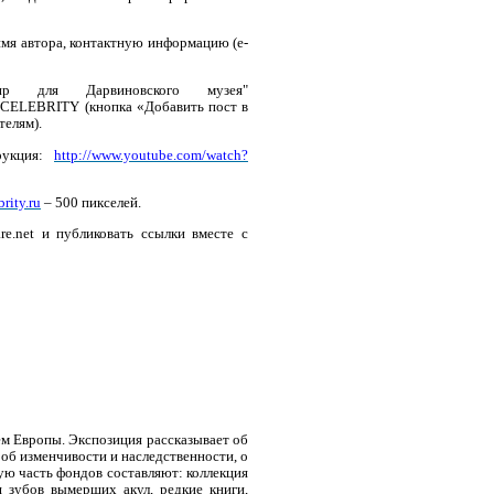
имя автора, контактную информацию (e-
р для Дарвиновского музея"
YCELEBRITY (кнопка «Добавить пост в
телям).
рукция:
http://www.youtube.com/watch?
rity.ru
– 500 пикселей.
re.net и публиковать ссылки вместе с
м Европы. Экспозиция рассказывает об
 об изменчивости и наследственности, о
ую часть фондов составляют: коллекция
я зубов вымерших акул, редкие книги,