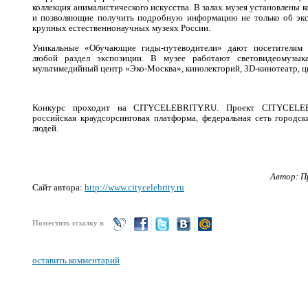
коллекция анималистического искусства. В залах музея установлены
и позволяющие получить подробную информацию не только об экс
крупных естественнонаучных музеях России.
Уникальные
«
Обучающие гиды-путеводители
»
дают посетителям 
любой раздел экспозиции. В музее работают световидеомузык
мультимедийный центр
«
Эко-Москва
»,
кинолекторий, 3D-кинотеатр, 
Конкурс проходит на CITYCELEBRITY.RU. Проект
CITYCEL
российская краудсорсинговая пл
атформа, федеральная сеть городс
людей.
Автор: П
Сайт автора:
http://www.citycelebrity.ru
Поместить ссылку в
оставить комментарий