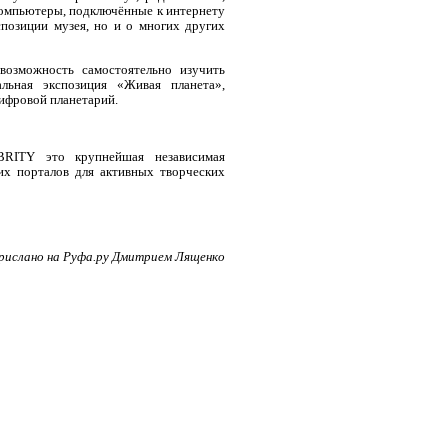
 компьютеры, подключённые к интернету
позиции музея, но и о многих других
возможность самостоятельно изучить
альная экспозиция
«
Живая планета
»,
цифровой планетарий.
EBRITY
это крупнейшая независимая
ких порталов для активных творческих
рислано на Руфа.ру Дмитрием Лященко