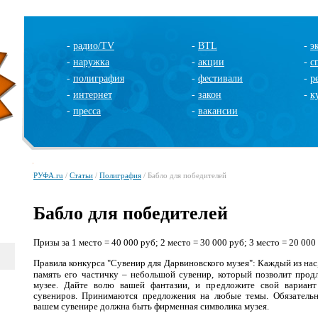
-
радио/TV
-
BTL
-
э
-
наружка
-
акции
-
с
-
полиграфия
-
фестивали
-
р
-
интернет
-
закон
-
к
-
пресса
-
вакансии
РУФА.ru
/
Статьи
/
Полиграфия
/ Бабло для победителей
Бабло для победителей
Призы
за 1
место = 40 000 руб; 2 место = 30 000 руб; 3 место = 20 000
Правила конкурса "Сувенир для Дарвиновского музея":
Каждый из нас,
память его частичку – небольшой сувенир, который позволит прод
музее. Дайте волю вашей фантазии, и предложите свой вариант
сувениров. Принимаются предложения на любые темы.
Обязатель
вашем сувенире должна быть фирменная символика музея.