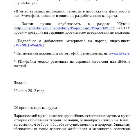
citycelebrity.ru
- В качестве заявки необходимо разместить изображение, фамилию и 
mail + телефон), название и описание разработанного концепта.
- Заявки нужно опубликовать в разделе "Сувени
(
http://citycelebrity.ru/citycelebrity/Project.aspx?ProjectId=172
) на CIT
проект» доступна на странице проекта всем авторизованным пользова
(Подробнее о добавлении материалов на портал, видео-инст
v=7eN9zDWmE9c
)
* Оптимальная ширина для фотографий, размещаемых на
www.cityceleb
* PDF-файлы можно размещать на сервисах issuu.com или slidesha
заявкой.
Дедлайн
30 июня 2012 года.
Об организаторе конкурса
Дарвиновский музей является крупнейшим естественнонаучным музее
истории становления теории эволюции, разнообразии жизни на Земле,
естественном отборе и борьбе за существование в природе. Уникальн
аберративных форм, коллекция альбиносов и меланистов, коллекци