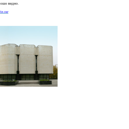
рошо видно.
in.rar