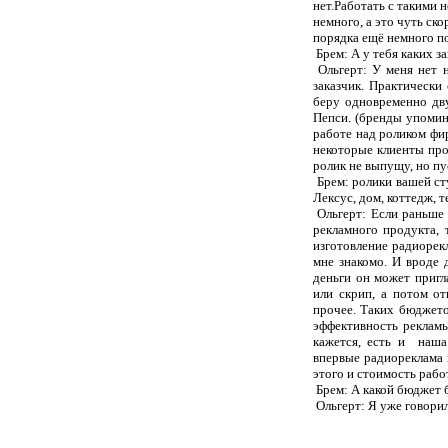
нет.
Работать с такими н
немного, а это чуть ско
порядка ещё немного п
Брем: А у тебя каких з
Ольгерт: У меня нет 
заказчик. Практически
беру одновременно дву
Пепси.
(бренды упомин
работе над роликом фир
некоторые клиенты прос
ролик не выпущу, но пус
Брем: ролики вашей ст
Лексус, дом, коттедж, 
Ольгерт: Если раньше 
рекламного продукта, 
изготовление радиорекл
мне знакомо. И вроде 
деньги он может пригл
или скрип, а потом о
прочее. Таких бюджето
эффективность рекламы
кажется, есть и наша
впервые радиореклама 
этого и стоимость рабо
Брем: А какой бюджет 
Ольгерт: Я уже говори