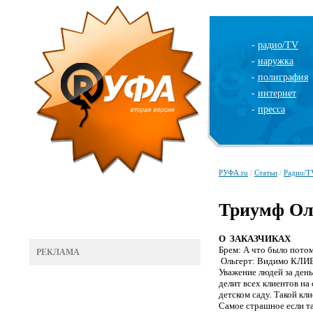
-
радио/TV
-
наружка
-
полиграфия
-
интернет
-
пресса
РУФА.ru
/
Статьи
/
Радио/T
Триумф Оль
О ЗАКАЗЧИКАХ
Брем: А что было пото
РЕКЛАМА
Ольгерт: Видимо КЛИЕН
Уважение людей за ден
делит всех
клиентов на 
детском саду. Такой кли
Самое страшное если та