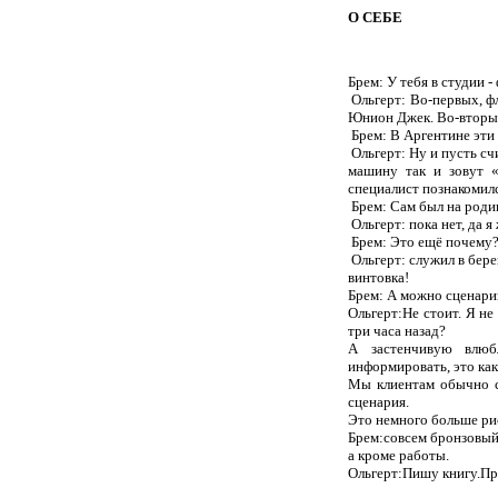
О СЕБЕ
Брем: У тебя в студии -
Ольгерт: Во-первых, 
Юнион Джек. Во-вторых
Брем: В Аргентине эти
Ольгерт: Ну и пусть с
машину так и зовут «
специалист познакомил
Брем: Сам был на родин
Ольгерт: пока нет, да 
Брем: Это ещё почему
Ольгерт: служил в бере
винтовка!
Брем: А можно сценари
Ольгерт:Не стоит. Я н
три часа назад?
А застенчивую влюб
информировать, это как
Мы клиентам обычно с
сценария.
Это немного больше рис
Брем:совсем бронзовый 
а кроме работы.
Ольгерт:Пишу книгу.Пра