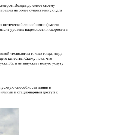
женеров. Воздав должное своему
перешел на более существенную, для
о-оптической линией связи (вместо
овысит уровень надежности и скорости в
овой технологии только тогда, когда
его качества. Скажу пока, что
уска 3
G
, а не запускает новую услугу
опускную способность линии и
бильный и стационарный доступ к