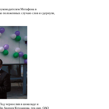
 руководителем Мегафона в
о положенных случаю слов и сдернули,
Под чернослив в шоколаде и
н Андрея Курданова, ген.дир. ОАО