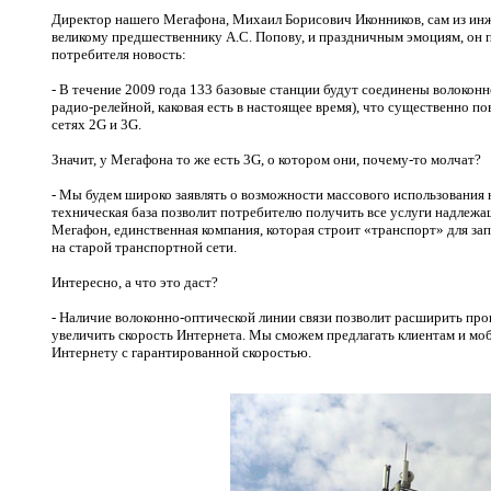
Директор нашего Мегафона, Михаил Борисович Иконников, сам из ин
великому предшественнику А.С. Попову, и праздничным эмоциям, он 
потребителя новость:
- В течение 2009 года 133 базовые станции будут соединены волоконн
радио-релейной, каковая есть в настоящее время), что существенно п
сетях 2
G
и 3
G
.
Значит, у Мегафона то же есть 3
G
, о котором они, почему-то молчат?
- Мы будем широко заявлять о возможности массового использования н
техническая база позволит потребителю получить все услуги надлежащ
Мегафон, единственная компания, которая строит «транспорт» для зап
на старой транспортной сети.
Интересно, а что это даст?
- Наличие волоконно-оптической линии связи позволит расширить пр
увеличить скорость Интернета. Мы сможем предлагать клиентам и мо
Интернету с гарантированной скоростью.