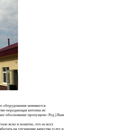
го оборудования занимается
иемо-передающая антенна не
кое обоснование пропущено- Ред.] Вам
тало ясно и понятно, что из всех
ботать на улучшение качества услуг и