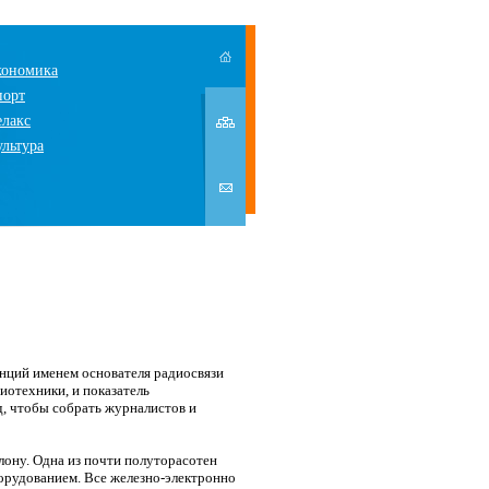
кономика
порт
елакс
ультура
анций именем основателя радиосвязи
иотехники, и показатель
, чтобы собрать журналистов и
лону. Одна из почти полуторасотен
борудованием. Все железно-электронно