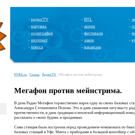
-
радио/TV
-
BTL
-
э
-
наружка
-
акции
-
с
-
полиграфия
-
фестивали
-
р
-
интернет
-
закон
-
к
-
пресса
-
вакансии
РУФА.ru
/
Статьи
/
Радио/TV
/ Мегафон против мейнстрима.
Мегафон против мейнстрима.
В день Радио Мегафон торжественно нарек одну из своих базовых ст
Александра Степановича Попова. Это и дань уважения энтузиасту рад
преемственности, и дань традиции и неплохой информационный повод
рассказать о своих буднях и праздниках.
Сама станция была построена перед проведением чемпионата по биат
базовых станций в Уфе. Мачта с приборами и большой контейнер с о