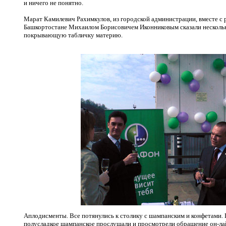
и ничего не понятно.
Марат Камилевич Рахимкулов, из городской администрации, вместе с
Башкортостане Михаилом Борисовичем Иконниковым сказали нескольк
покрывающую табличку материю.
Аплодисменты. Все потянулись к столику с шампанским и конфетами. 
полусладкое шампанское прослушали и просмотрели обращение он-лай