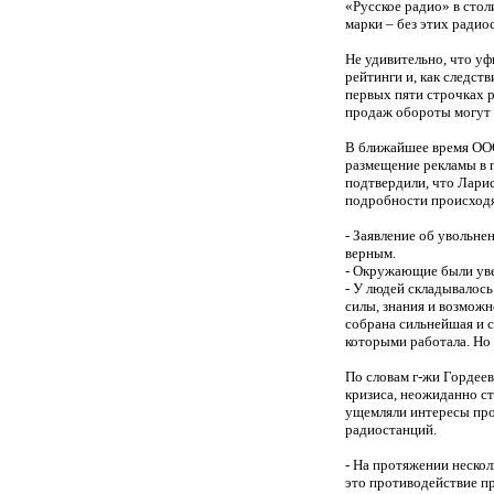
«Русское радио» в сто
марки – без этих радио
Не удивительно, что у
рейтинги и, как следст
первых пяти строчках р
продаж обороты могут 
В ближайшее время ООО
размещение рекламы в 
подтвердили, что Ларис
подробности происходя
- Заявление об увольне
верным.
- Окружающие были уве
- У людей складывалось
силы, знания и возможн
собрана сильнейшая и с
которыми работала. Но 
По словам г-жи Гордее
кризиса, неожиданно с
ущемляли интересы проф
радиостанций.
- На протяжении нескол
это противодействие пр