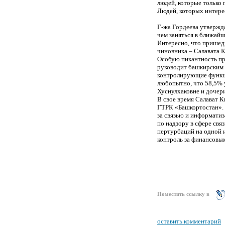
людей, которые только 
Людей, которых интере
Г-жа Гордеева утвержда
чем заняться в ближай
Интересно, что пришед
чиновника – Салавата 
Особую пикантность пр
руководит башкирским 
контролирующие функци
любопытно, что 58,5% 
Хуснулхаковне и дочери
В свое время Салават 
ГТРК «Башкортостан». 
за связью и информати
по надзору в сфере свя
пертурбаций на одной и
контроль за финансовы
Поместить ссылку в
оставить комментарий