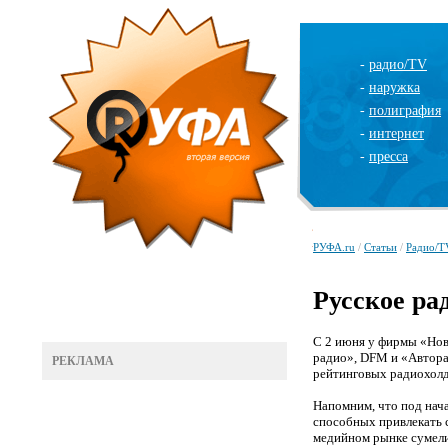
-
радио/TV
-
наружка
-
полиграфия
-
интернет
-
пресса
РУФА.ru
/
Статьи
/
Радио/T
Русское ра
С 2 июня у фирмы «Нов
радио»,
D
FM и «Автора
РЕКЛАМА
рейтинговых радиохолд
Напомним, что под нача
способных привлекать 
медийном рынке сумели