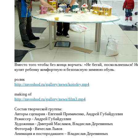
Вместо того чтобы без конца ворчать: «Не бегай, поскользнешься! Н
купят ребенку комфортную и безопасную зимнюю обувь.
ролик
http://ravoshod.ru/gallery/news/kotofey.mp4
making of
http://ravoshod.ru/gallery/news/film3.mp4
Состав творческой группы:
Авторы сценария - Евгений Примаченко, Андрей Губайдуллин
Режиссер - Андрей Губайдуллин
Художники - Дмитрий Маслаков, Владислав Деревянных
Фотограф - Вячеслав Львов
Анимация и постпродакшен – Владислав Деревянных