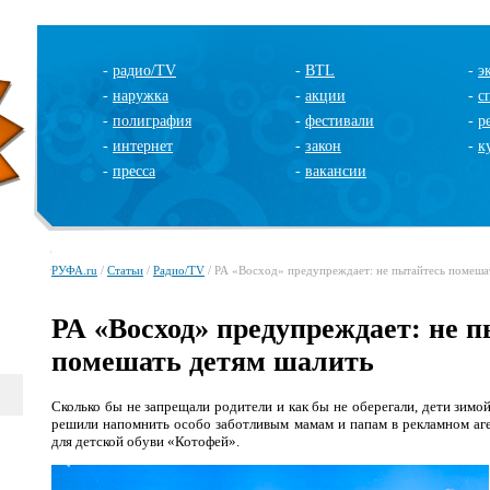
-
радио/TV
-
BTL
-
э
-
наружка
-
акции
-
с
-
полиграфия
-
фестивали
-
р
-
интернет
-
закон
-
к
-
пресса
-
вакансии
РУФА.ru
/
Статьи
/
Радио/TV
/ РА «Восход» предупреждает: не пытайтесь помеша
РА «Восход» предупреждает: не 
помешать детям шалить
Сколько бы не запрещали родители и как бы не оберегали, дети зимо
решили напомнить особо заботливым мамам и папам в рекламном аге
для детской обуви «Котофей».