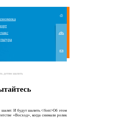
кономика
порт
елакс
ультура
ть детям шалить
пытайтесь
й шалят. И будут шалить.</font>Об этом
нтстве «Восход», когда снимали ролик