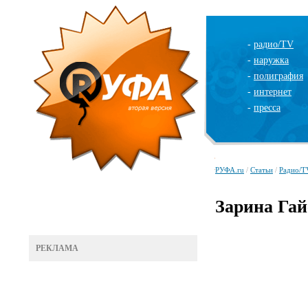
-
радио/TV
-
наружка
-
полиграфия
-
интернет
-
пресса
РУФА.ru
/
Статьи
/
Радио/T
Зарина Гай
РЕКЛАМА