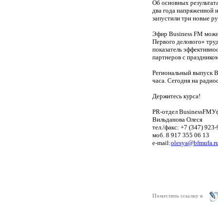
Об основных результат
два года напряженной 
запустили три новые р
Эфир Business FM можн
Первого делового» труд
показатель эффективно
партнеров с праздником
Региональный выпуск B
часа. Сегодня на радио
Держитесь курса!
PR
-отдел
Business
FM
У
Вильданова Олеся
тел./факс: +7 (347) 923
моб. 8
917
355 06 13
e
-
mail:
olesya@bfmufa.r
Поместить ссылку в