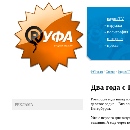
-
радио/TV
-
наружка
-
полиграфия
-
интернет
-
пресса
РУФА.ru
/
Статьи
/
Радио/T
Два года с
Ровно два года назад ж
деловое радио – Busine
РЕКЛАМА
Петербурга.
Уже с первого дня зап
вещания. А еще через 