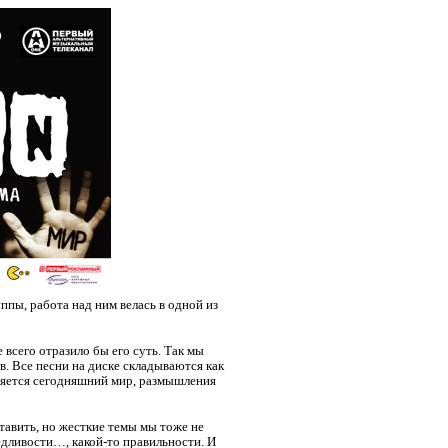
пы, работа над ним велась в одной из
 всего отразило бы его суть. Так мы
в. Все песни на диске складываются как
вляется сегодняшний мир, размышления
ставить, но жесткие темы мы тоже не
едливости…, какой-то правильности. И