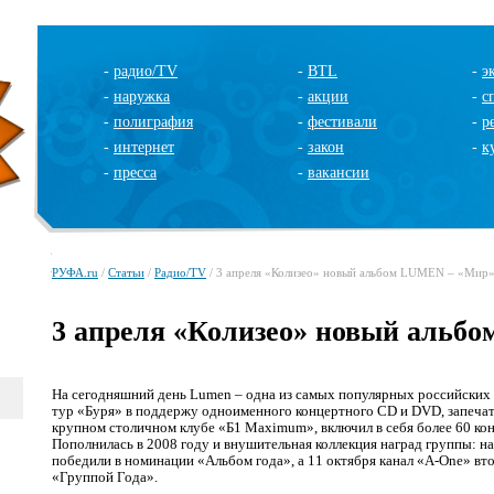
-
радио/TV
-
BTL
-
э
-
наружка
-
акции
-
с
-
полиграфия
-
фестивали
-
р
-
интернет
-
закон
-
к
-
пресса
-
вакансии
РУФА.ru
/
Статьи
/
Радио/TV
/ 3 апреля «Колизео» новый альбом LUMEN – «Мир»
3 апреля «Колизео» новый альб
На сегодняшний день
Lumen
– одна из самых популярных российских
тур «Буря» в поддержу одноименного концертного
CD
и
DVD
, запеч
крупном столичном клубе «Б1
Maximum
», включил в себя более 60 к
Пополнилась в 2008 году и внушительная коллекция наград группы: н
победили в номинации «Альбом года», а 11 октября канал «
A
-
One
» вт
«Группой Года».