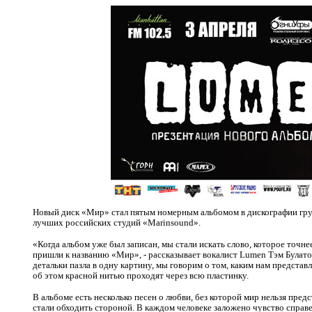
Новый диск «Мир» стал пятым номерным альбомом в дискографии груп
лучших российских студий «
Marinsound
».
«Когда альбом уже был записан, мы стали искать слово, которое точнее
пришли к названию «Мир», - рассказывает вокалист
Lumen
Тэм Булато
детальки пазла в одну картину, мы говорим о том, каким нам предста
об этом красной нитью проходят через всю пластинку.
В альбоме есть несколько песен о любви, без которой мир нельзя пред
стали обходить стороной. В каждом человеке заложено чувство справ