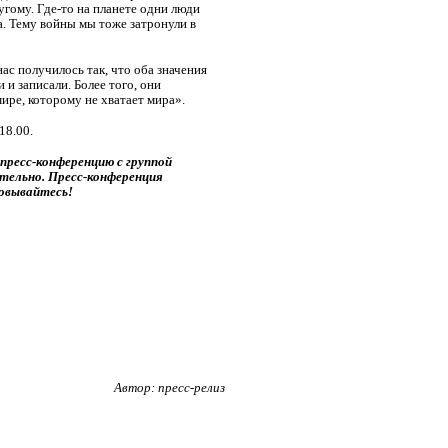
угому. Где-то на планете одни люди
. Тему войны мы тоже затронули в
ас получилось так, что оба значения
 и записали. Более того, они
ире, которому не хватает мира».
18.00.
ресс-конференцию с группой
ительно. Пресс-конференция
товывайтесь!
Автор: пресс-релиз