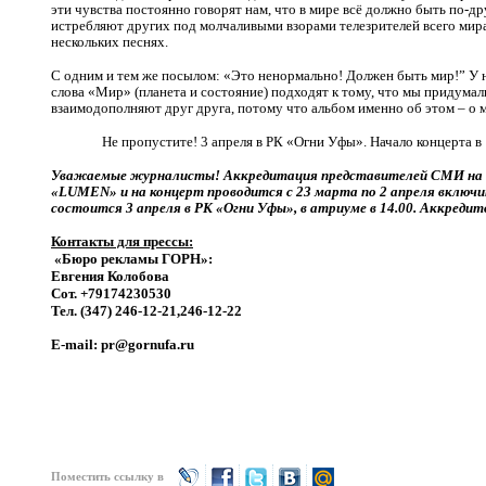
эти чувства постоянно говорят нам, что в мире всё должно быть по-др
истребляют других под молчаливыми взорами телезрителей всего мира
нескольких песнях.
С одним и тем же посылом: «Это ненормально! Должен быть мир!” У н
слова «Мир» (планета и состояние) подходят к тому, что мы придумали
взаимодополняют друг друга, потому что альбом именно об этом – о м
Не пропустите! 3 апреля в РК «Огни Уфы». Начало концерта в 
Уважаемые журналисты! Аккредитация представителей СМИ на п
«
LUMEN
» и на концерт проводится с 23 марта по 2 апреля включ
состоится 3 апреля в РК «Огни Уфы», в атриуме в 14.00. Аккреди
Контакты для прессы:
«Бюро рекламы ГОРН»:
Евгения Колобова
Сот. +79174230530
Тел. (347) 246-12-21,246-12-22
E-mail: pr@gornufa.ru
Поместить ссылку в