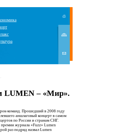
кономика
порт
елакс
ультура
.
ом LUMEN – «Мир».
 рок-команд. Прошедший в 2008 году
атлевшего аншлаговый концерт в самом
онцертов по России и странам СНГ.
а премии журнала «
Fuzz
» L
umen
орой раз подряд назвал
Lumen