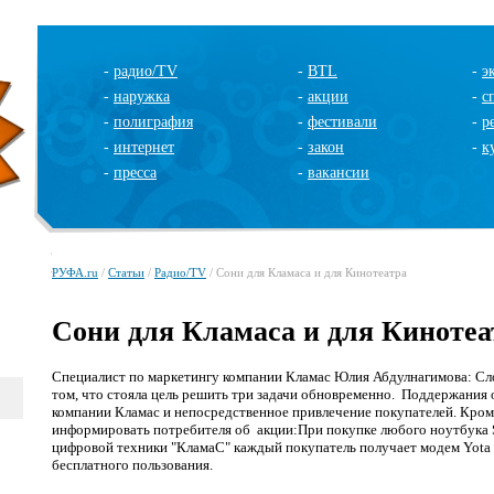
-
радио/TV
-
BTL
-
э
-
наружка
-
акции
-
с
-
полиграфия
-
фестивали
-
р
-
интернет
-
закон
-
к
-
пресса
-
вакансии
РУФА.ru
/
Статьи
/
Радио/TV
/ Сони для Кламаса и для Кинотеатра
Сони для Кламаса и для Кинотеа
Специалист по маркетингу компании Кламас Юлия Абдулнагимова: Сло
том, что стояла цель решить три задачи обновременно. Поддержания
компании Кламас и непосредственное привлечение покупателей. Кром
информировать потребителя об акции:При покупке любого ноутбука 
цифровой техники "КламаС" каждый покупатель получает модем Yota Д
бесплатного пользования.