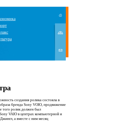
кономика
порт
елакс
ультура
тра
жность создания ролика состояла в
 образа бренда Sony VOIO, продвижение
е того ролик должен был
Sony VAIO в центрах компьютерной и
жингл, а вместе с ним месяц