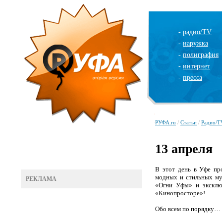
-
радио/TV
-
наружка
-
полиграфия
-
интернет
-
пресса
РУФА.ru
/
Статьи
/
Радио/T
13 апреля
В этот день в Уфе пр
модных и стильных му
РЕКЛАМА
«Огни Уфы» и эксклю
«Кинопросторе»!
Обо всем по порядку…