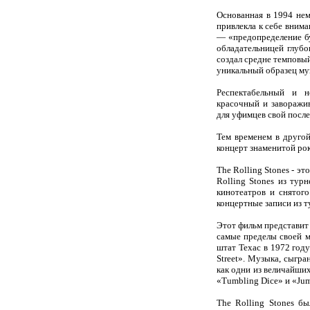
Основанная в 1994 не
привлекла к себе внима
— «предопределение бу
обладательницей глубо
создал средне темповый
уникальный образец му
Респектабельный и н
красочный и заворажи
для уфимцев свой после
Тем временем в друго
концерт знаменитой р
The Rolling Stones - э
Rolling Stones из тур
кинотеатров и снятого
концертные записи из т
Этот фильм представит
самые пределы своей 
штат Техас в 1972 год
Street». Музыка, сыгра
как одни из величайших
«Tumbling Dice» и «Jump
The Rolling Stones б