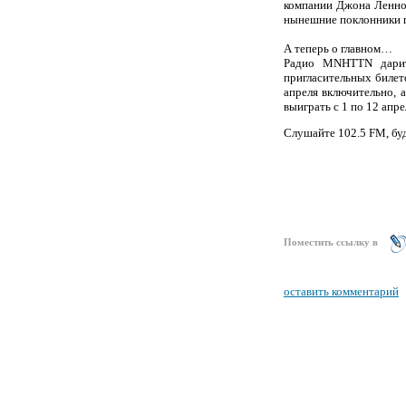
компании Джона Леннон
нынешние поклонники 
А теперь о главном…
Радио MNHTTN дарит
пригласительных билет
апреля включительно,
выиграть с 1 по 12 апре
Слушайте 102.5 FM, бу
Поместить ссылку в
оставить комментарий