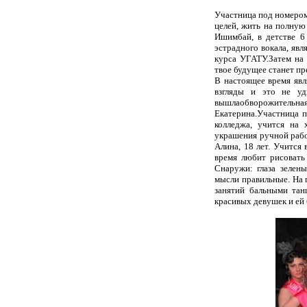
Участница под номером 
целей, жить на полную 
Ишимбай, в детстве 6
эстрадного вокала, яв
курса УГАТУ.З
атем на
твое будущее станет п
В настоящее время явл
взгляды и это не уд
вышлаобворожительная 
Екатерина.
Участница п
колледжа, учится на 
украшения ручной рабо
Алина, 18 лет. Учится
время любит рисовать
Снаружи: глаза зелены
мысли правильные. На 
занятий бальными тан
красивых девушек и ей 