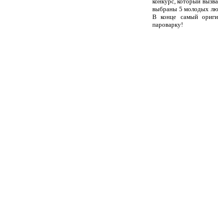
конкурс, который вызв
выбраны 5 молодых люд
В конце самый ориги
пароварку!