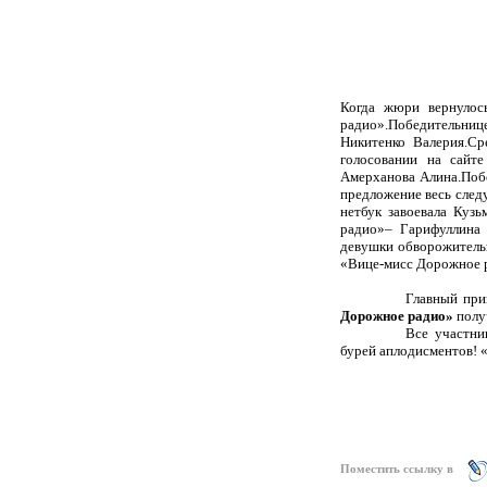
Когда жюри вернулос
радио».
Победительниц
Никитенко Валерия.
Ср
голосовании на сайт
Амерханова Алина.
Поб
предложение весь след
нетбук завоевала Кузь
радио»– Гарифуллина
девушки обворожитель
«Вице-мисс Дорожное р
Главный при
Дорожное радио»
полу
Все участни
бурей аплодисментов!
Поместить ссылку в