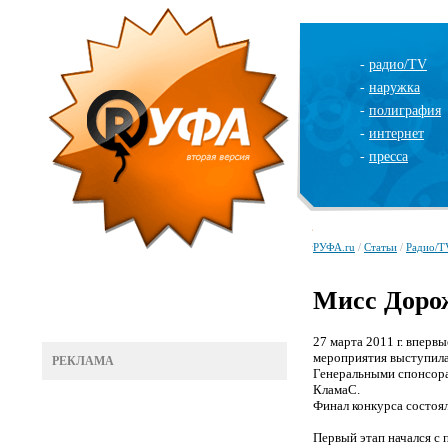
-
радио/TV
-
наружка
-
полиграфия
-
интернет
-
пресса
РУФА.ru
/
Статьи
/
Радио/T
Мисс Доро
27 марта 2011 г. впер
мероприятия выступил
РЕКЛАМА
Генеральными спонсора
КламаС.
Финал конкурса состоял
Первый этап начался с