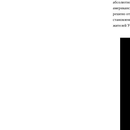
абсолютно
американс
решено отс
становлен
жителей У