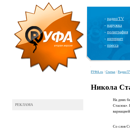
-
радио/TV
-
наружка
-
полиграфия
-
интернет
-
пресса
РУФА.ru
/
Статьи
/
Радио/T
Никола Ст
На днях б
РЕКЛАМА
Стасюк». 
вариацией
Со слов С