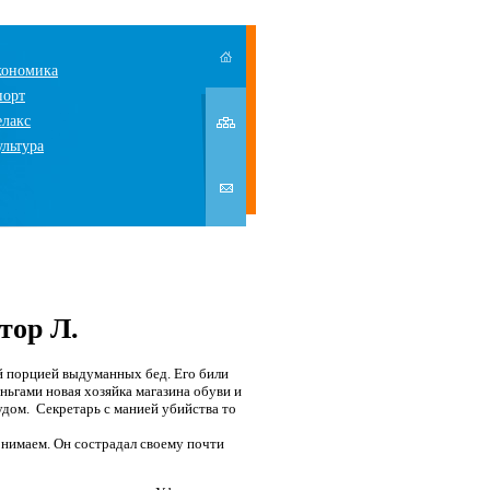
кономика
порт
елакс
ультура
тор Л.
й порцией выдуманных бед. Его били
ньгами новая хозяйка магазина обуви и
удом. Секретарь с манией убийства то
онимаем. Он сострадал своему почти