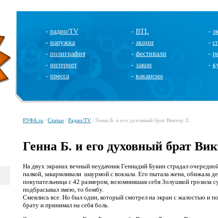
-
радио/TV
-
BTL
-
э
-
наружка
-
акции
-
с
-
полиграфия
-
фестивали
-
р
-
интернет
-
закон
-
к
-
пресса
-
вакансии
РУФА.ru
/
Статьи
/
Радио/TV
/ Генна Б. и его духовный брат Виктор Л.
Генна Б. и его духовный брат Вик
На двух экранах вечный неудачник Геннадий Букин страдал очередно
палкой, закармливали шаурмой с вокзала. Его пытала жена, обижала де
покупательница с 42 размером, возомнившая себя Золушкой грозила с
подбрасывал змею, то бомбу.
Смеялись все. Но был один, который смотрел на экран с жалостью и п
брату и принимал на себя боль.