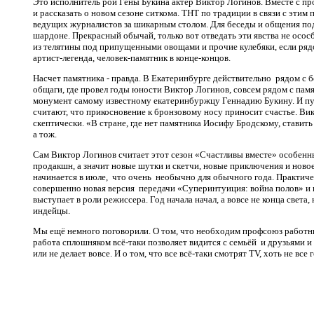
Это исполнитель рои Гены Букина актёр Виктор Логинов. Вместе с п
и рассказать о новом сезоне ситкома. ТНТ по традиции в связи с этим
ведущих журналистов за шикарным столом. Для беседы и общения по
шардоне. Прекрасный обычай, только вот отведать эти явства не осос
из телятины под припущенными овощами и прочие кулебяки, если ряд
артист-легенда, человек-памятник в конце-концов.
Насчет памятника - правда. В Екатеринбурге действительно рядом с 
общаги, где провел годы юности Виктор Логинов, совсем рядом с п
монумент самому известному екатеринбуржцу Геннадию Букину. И пу
считают, что прикосновение к бронзовому носу приносит счастье. Ви
скептически. «В стране, где нет памятника Иосифу Бродскому, стави
а тож.
Сам Виктор Логинов считает этот сезон «Счастливы вместе» особенн
продакшн, а значит новые шутки и скетчи, новые приключения и ново
начинается в июле, что очень необычно для обычного года. Практиче
совершенно новая версия передачи «Суперинтуиция: война полов» и 
выступает в роли режиссера. Год начала начал, а вовсе не конца света
индейцы.
Мы ещё немного поговорили. О том, что необходим профсоюз работнико
работа сплошняком всё-таки позволяет видится с семьёй и друзьями и
или не делает вовсе. И о том, что все всё-таки смотрят TV, хоть не все