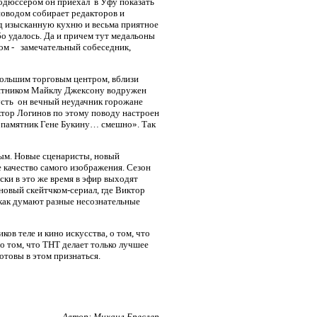
родюссером он приехал в Уфу показать
 поводом собирает редакторов и
д изысканную кухню и весьма приятное
бо удалось. Да и причем тут медальоны
ом - замечательный собеседник,
большим торговым центром, вблизи
амятником Майклу Джексону водружен
сть он вечный неудачник горожане
ктор Логинов по этому поводу настроен
ть памятник Гене Букину… смешно». Так
ым. Новые сценаристы, новый
е качество самого изображения. Сезон
ски в это же время в эфир выходят
новый скейтчком-сериал, где Виктор
, как думают разные несознательные
в теле и кино искусства, о том, что
 о том, что ТНТ делает только лучшее
 готовы в этом признаться.
Автор: Михаил Бреслер