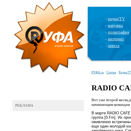
-
радио/TV
-
наружка
-
полиграфия
-
интернет
-
пресса
РУФА.ru
/
Статьи
/
Радио/T
RADIO CA
Вот уже второй месяц 
начинающим командам в
РЕКЛАМА
В марте RADIO CAFE 
группа [0.Fm]. Их пр
оживленно встречены 
еще один молодой кол
зарубежного рока. Со