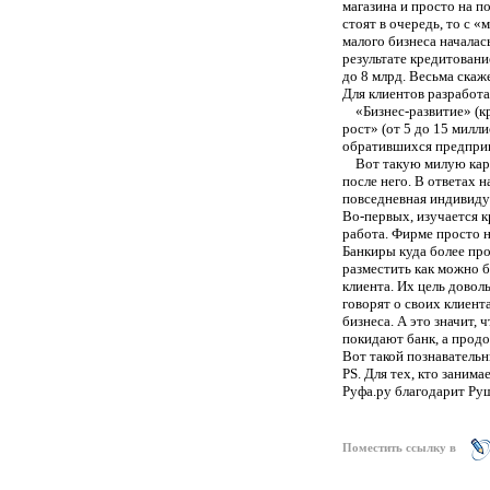
магазина и просто на 
стоят в очередь, то с 
малого бизнеса началась
результате кредитовани
до 8 млрд. Весьма скаж
Для клиентов разработа
«Бизнес-развитие» (к
рост» (от 5 до 15 милли
обратившихся предприн
Вот такую милую карт
после него. В ответах 
повседневная индивиду
Во-первых, изучается 
работа. Фирме просто н
Банкиры куда более про
разместить как можно б
клиента. Их цель довол
говорят о своих клиент
бизнеса. А это значит,
покидают банк, а прод
Вот такой познаватель
PS
. Для тех, кто зани
Руфа.ру благодарит Ру
Поместить ссылку в