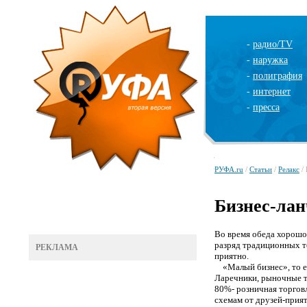
-
радио/TV
-
наружка
-
полиграфия
-
интернет
-
пресса
РУФА.ru
/
Статьи
/
Релакс
/ 
Бизнес-лан
Во время обеда хорошо 
разряд традиционных те
РЕКЛАМА
приятно.
«Малый бизнес», то ест
Ларечники, рыночные то
80%- розничная торгов
схемам от друзей-прият