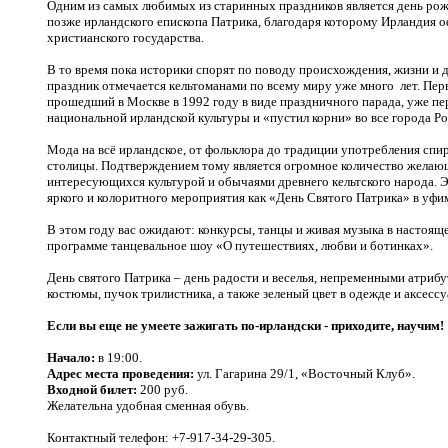
Одним из самых любимых из старинных праздников является день рож
позже ирландского епископа Патрика, благодаря которому Ирландия 
христианского государства.
В то время пока историки спорят по поводу
происхождения, жизни и д
праздник отмечается кельтоманами по всему миру
уже много лет. Пер
прошедший в Москве в 1992 году в виде праздничного парада, уже пе
национальной ирландской культуры и «пустил корни» во все города Ро
Мода на всё ирландское, от фольклора до традиции употребления спи
столицы. Подтверждением тому является огромное количество желаю
интересующихся культурой и обычаями древнего кельтского народа. Э
яркого и колоритного мероприятия как «День Святого Патрика» в уфи
В этом году вас ожидают:
конкурсы, танцы и живая музыка в настоящ
программе танцевальное шоу «О путешествиях, любви и ботинках».
День святого Патрика – день
радости и веселья, непременными атрибу
костюмы, пучок трилистника, а также зеленый цвет в одежде и аксессу
Если вы еще не умеете зажигать по-ирландски - приходите, научим!
Начало:
в 19:00.
Адрес места проведения:
ул. Гагарина 29/1, «Восточный Клуб».
Входной билет:
200 руб.
Желательна удобная сменная обувь.
Контактный телефон: +7-917-34-29-305.