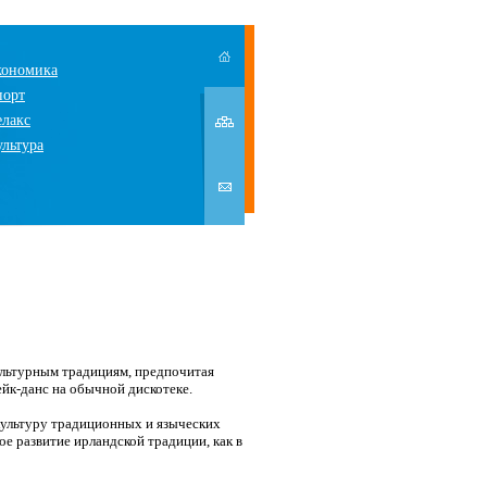
кономика
порт
елакс
ультура
ультурным традициям, предпочитая
йк-данс на обычной дискотеке.
культуру традиционных и языческих
е развитие ирландской традиции, как в