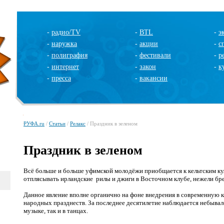
-
радио/TV
-
BTL
-
э
-
наружка
-
акции
-
с
-
полиграфия
-
фестивали
-
р
-
интернет
-
закон
-
к
-
пресса
-
вакансии
РУФА.ru
/
Статьи
/
Релакс
/ Праздник в зеленом
Праздник в зеленом
Всё больше и больше уфимской молодёжи приобщается к кельтским к
отплясывать ирландские
рилы и джиги
в Восточном клубе, нежели бре
Данное явление вполне органично на фоне внедрения в современную 
народных празднеств. За последнее десятилетие
наблюдается небывало
музыке, так и в танцах
.