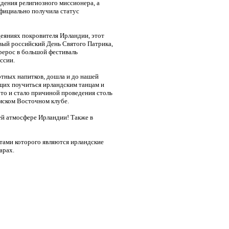
дения религиозного миссионера, а
официально получила статус
еяниях покровителя Ирландии, этот
вый российский День Святого Патрика,
рерос в большой фестиваль
ссии.
ртных напитков, дошла и до нашей
щих поучиться ирландским танцам и
то и стало причиной проведения столь
мском Восточном клубе.
ей атмосфере Ирландии! Также в
тами которого являются ирландские
арах.