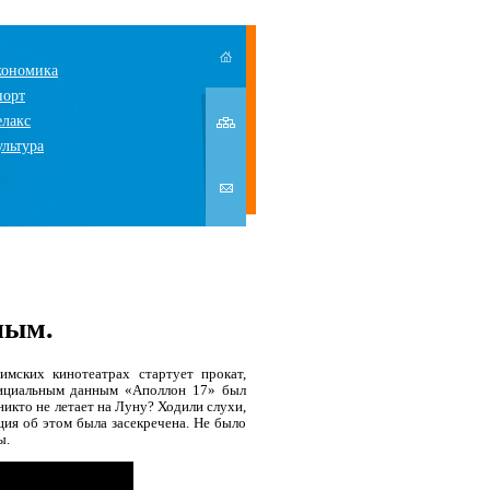
кономика
порт
елакс
ультура
ным.
фимских кинотеатрах стартует прокат,
фициальным данным «Аполлон 17» был
никто не летает на Луну? Ходили слухи,
ция об этом была засекречена. Не было
ы.