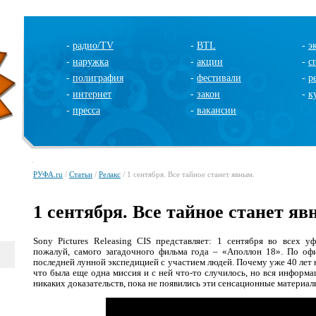
-
радио/TV
-
BTL
-
э
-
наружка
-
акции
-
с
-
полиграфия
-
фестивали
-
р
-
интернет
-
закон
-
к
-
пресса
-
вакансии
РУФА.ru
/
Статьи
/
Релакс
/ 1 сентября. Все тайное станет явным.
1 сентября. Все тайное станет яв
Sony Pictures Releasing CIS представляет: 1 сентября во всех у
пожалуй, самого загадочного фильма года – «Аполлон 18». По о
последней лунной экспедицией с участием людей. Почему уже 40 лет 
что была еще одна миссия и с ней что-то случилось, но вся информа
никаких доказательств, пока не появились эти сенсационные материал