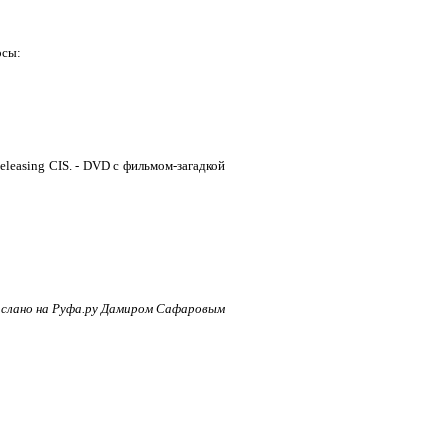
осы:
leasing CIS. - DVD с фильмом-загадкой
ислано на Руфа.ру Дамиром Сафаровым