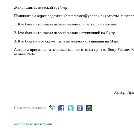
Жанр: фантастический трейлер.
Пришлите на адрес редакции (bremmaster@yandex.ru ) ответы на вопр
1. Кто был и что сказал первый человек полетевший в космос
2. Кто был и что сказал первый человек ступивший на Луну
3. Кто будет и что скажет первый человек ступивший на Марс
Авторам приславшим первыми верные ответы приз от Sony Pictures Re
«Район №9».
Автор: Пр
Поместить ссылку в
оставить комментарий