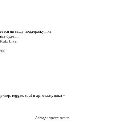
еется на вашу поддержку... на
е будет....
Rutz Live.
0:00
-hop, reggae, soul и др. отл.музыки +
Автор: пресс-релиз