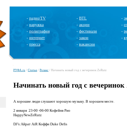
-
радио/TV
-
BTL
-
э
-
наружка
-
акции
-
с
-
полиграфия
-
фестивали
-
р
-
интернет
-
закон
-
к
-
пресса
-
вакансии
РУФА.ru
/
Статьи
/
Релакс
/ Начинать новый год с вечеринок ZeRutz
Начинать новый год с вечеринок
А хорошие люди слушают хорошую музыку. В хорошем месте.
2 января 23-00 -06-00 Кофейня Рио
Happy
New
ZeRutz
DJ
’
s
:Айрат
AiR
Коффи
Duke
Defis