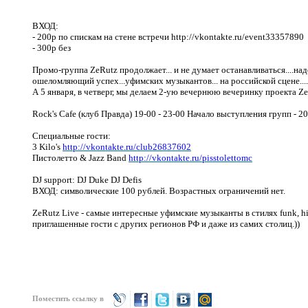
ВХОД:
- 200р по спискам на стене встречи
http
://
vkontakte
.
ru
/
event
33357890
- 300р без
Промо-группа ZeRutz продолжает... и не думает останавливаться....над
ошеломляющий успех...уфимских музыкантов... на российской сцене....вс
А 5 января, в четверг, мы делаем 2-ую вечернюю вечеринку проекта Ze
Rock's Cafe (клуб Правда) 19-00 - 23-00 Начало выступления групп - 2
Специальные гости:
3 Kilo's
http://vkontakte.ru/club26837602
Пистолетто & Jazz Band
http://vkontakte.ru/pisstolettomc
DJ support: DJ Duke DJ Defis
ВХОД: символические 100 рублей. Возрастных ограничений нет.
ZeRutz Live - самые интересные уфимские музыканты в стилях funk, hip
приглашенные гости с других регионов РФ и даже из самих столиц.))
Поместить ссылку в