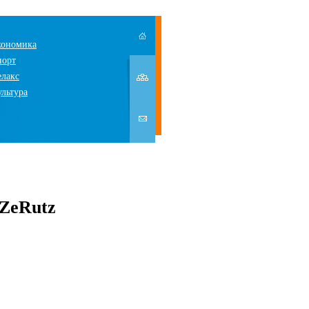
кономика
порт
елакс
ультура
 ZeRutz