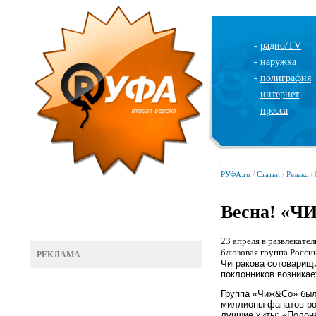
-
радио/TV
-
наружка
-
полиграфия
-
интернет
-
пресса
РУФА.ru
/
Статьи
/
Релакс
/ 
Весна! «ЧИ
23 апреля в развлекате
блюзовая группа Росси
РЕКЛАМА
Чигракова сотоварищи
поклонников возникае
Группа «Чиж&
Co
» был
миллионы фанатов рок
лучшие хиты: «Полоне