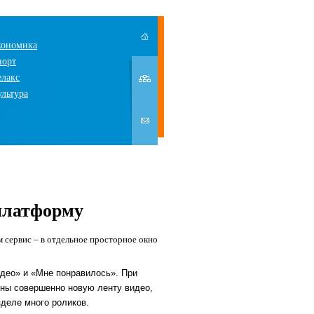
кономика
порт
елакс
ультура
платформу
м сервис – в отдельное просторное окно
идео» и «Мне понравилось». При
ины совершенно новую ленту видео,
зделе много роликов.