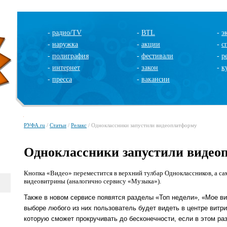
-
радио/TV
-
BTL
-
э
-
наружка
-
акции
-
с
-
полиграфия
-
фестивали
-
р
-
интернет
-
закон
-
к
-
пресса
-
вакансии
РУФА.ru
/
Статьи
/
Релакс
/ Одноклассники запустили видеоплатформу
Одноклассники запустили видео
Кнопка «Видео» переместится в верхний тулбар Одноклассников, а са
видеовитрины (аналогично сервису «Музыка»).
Также в новом сервисе появятся разделы «Топ недели», «Мое в
выборе любого из них пользователь будет видеть в центре витр
которую сможет прокручивать до бесконечности, если в этом ра