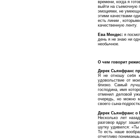
времени, когда я гот
выйти на съемочную п
эмоциями, не умеющий
этими качествами оди
есть линии , которым
качественную ленту.
Ева Мендес:
я посмо
день я не знаю ни од
необычное.
О чем говорит режи
Дерек Сьянфранс пр
Я не отношу себя к
удовольствие от мои
близко. Самый лучш
господина, имя котор
отменил деловой ужи
очередь, но можно м
своего сына-подростка
Дерек Сьянфранс о 
Несколько лет наза
разговор вдруг зашел
шутку удивился: «Ты
То есть наше вообра
отчетливо понимаешь,