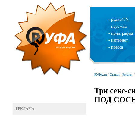
-
радио/TV
-
наружка
-
полиграфия
-
интернет
-
пресса
РУФА.ru
/
Статьи
/
Релакс
/
Три секс-
ПОД СОС
РЕКЛАМА