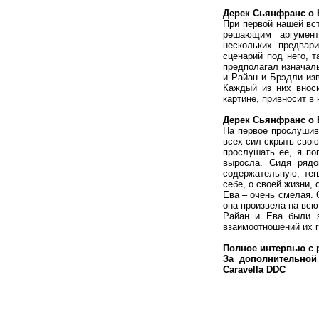
Дерек Сьянфранс о 
При первой нашей вст
решающим аргумент
нескольких предвар
сценарий под него, т
предполагал изначаль
и Райан и Брэдли изв
Каждый из них внос
картине, привносит в
Дерек Сьянфранс о 
На первое прослушива
всех сил скрыть свою
прослушать ее, я по
выросла. Сидя рядо
содержательную, теп
себе, о своей жизни, 
Ева – очень смелая. 
она произвела на всю
Райан и Ева были з
взаимоотношений их г
Полное интервью с 
За дополнительной
Caravella DDC