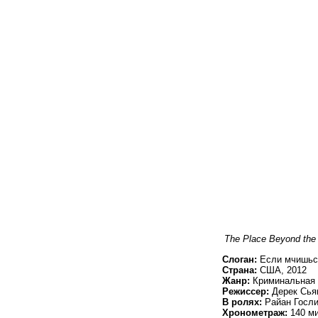
The Place Beyond the
Слоган:
Если мчишься
Страна:
США, 2012
Жанр:
Криминальная 
Режиссер:
Дерек Сь
В ролях:
Райан Госли
Хронометраж:
140 ми