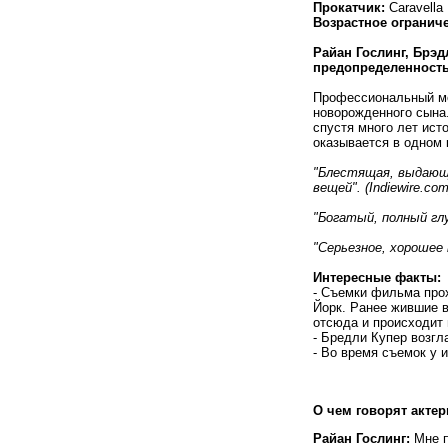
Прокатчик:
Caravella
Возрастное огранич
Райан Гослинг, Брэд
предопределенност
Профессиональный мо
новорожденного сына.
спустя много лет ист
оказывается в одном 
"Блестящая, выдающ
вещей". (Indiewire.com
"Богатый, полный глу
"Серьезное, хорошее к
Интересные факты:
- Съемки фильма прох
Йорк. Ранее жившие в
отсюда и происходит
- Бредли Купер возгл
- Во время съемок у 
О чем говорят акте
Райан Гослинг:
Мне 