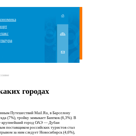
кономика
порт
елакс
ультура
ссияне
каких городах
анным Путешествий Mail.Ru, в Барселону
да (7%), тройку замыкает Бангкок (6,3%). В
же крупнейший город ОАЭ — Дубаи
рым поставщиком российских туристов стал
трывом за ним следует Новосибирск (4,6%),