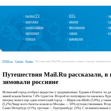
-
радио/TV
-
BTL
-
э
-
наружка
-
акции
-
с
-
полиграфия
-
фестивали
-
р
-
интернет
-
закон
-
к
-
пресса
-
вакансии
РУФА.ru
/
Статьи
/
Релакс
/ Путешествия Mail.Ru рассказали, в каких городах зимовали ро
Путешествия Mail.Ru рассказали, в 
зимовали россияне
Испанский город отобрал лидерство у традиционных Турции и Египта: по д
зимой искали билеты 7,4% туристов. Второй по популярности оказалась Хурга
пятерку вошел еще один египетский город — Шарм-эль-Шейх (5,8%), а так
(5,2%).Чаще всего билеты искали из Москвы — 50% путешественников. Вто
Санкт-Петербург (11%), третьим — Екатеринбург (5%). С незначительным о