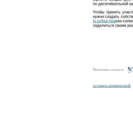
по десятибалльной ш
Чтобы принять участ
нужно создать собств
t
v.ru/four-hou
ses-cont
поделиться своим рез
Поместить ссылку в
оставить комментарий