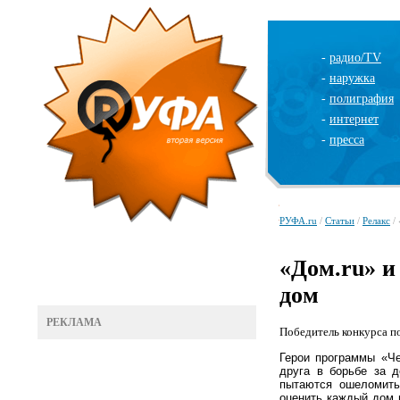
-
радио/TV
-
наружка
-
полиграфия
-
интернет
-
пресса
РУФА.ru
/
Статьи
/
Релакс
/ 
«Дом.ru» и
дом
РЕКЛАМА
Победитель конкурса п
Герои программы
«Ч
друга в борьбе за 
пытаются ошеломить
оценить каждый дом н