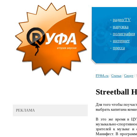
-
радио/TV
-
наружка
-
полиграфия
-
интернет
-
пресса
РУФА.ru
/
Статьи
/
Спорт
/ 
Streetball 
Для того чтобы поучас
выбрать капитана кома
РЕКЛАМА
В это же время в ЦУ
музыкально-спортивно
зрителей к музыке и
Манифест. В программе