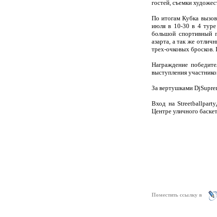
гостей, съемки художе
По итогам Кубка вызов
июля в 10-30 в 4 туре
большой спортивный п
азарта, а так же отлич
трех-очковых бросков.
Награждение победите
выступления участник
За вертушками
Dj
Supre
Вход на
Streetball
party
Центре уличного баскет
Поместить ссылку в