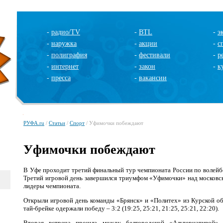
-
радио/TV
-
BTL
-
э
-
наружка
-
акции
-
с
-
полиграфия
-
фестивали
-
р
-
интернет
-
закон
-
к
-
пресса
-
вакансии
РУФА.ru
/
Статьи
/
Спорт
/ Уфимочки побеждают
Уфимочки побеждают
В Уфе проходит третий финальный тур чемпионата России по волейбо
Третий игровой день завершился триумфом «Уфимочки» над московс
лидеры чемпионата.
Открыли игровой день команды «Брянск» и «Политех» из Курской об
тай-брейке одержали победу – 3:2 (19:25, 25:21, 21:25, 25:21, 22:20).
Вторая встреча прошла между белгородской «Альтернативой» 