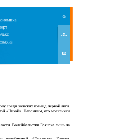
кономика
порт
елакс
ультура
лу среди женских команд первой лиги.
кой «Никой». Напомним, что москвички
ласти. Волейболистки Брянска лишь на
и челябинской «Юностью». Кстати,