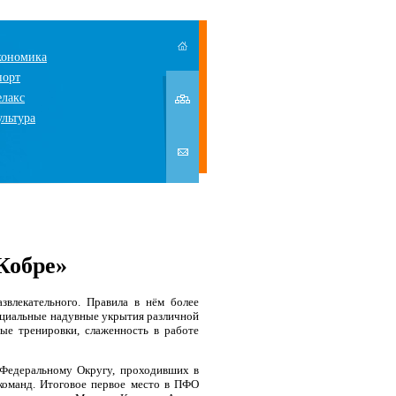
кономика
порт
елакс
ультура
Кобре»
звлекательного. Правила в нём более
специальные надувные укрытия различной
ые тренировки, слаженность в работе
Федеральному Округу, проходивших в
 команд. Итоговое первое место в ПФО