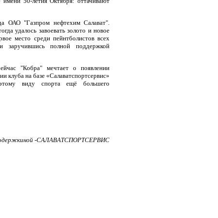
 имени 50-летия Октября: оттачивают
да ОАО "Газпром нефтехим Салават".
огда удалось завоевать золото и новое
рвое место среди пейнтболистов всех
 и заручившись полной поддержкой
ейчас "Кобра" мечтает о появлении
тии клуба на базе «Салаватспортсервис»
 этому виду спорта ещё большего
Новодержкиной -САЛАВАТСПОРТСЕРВИС