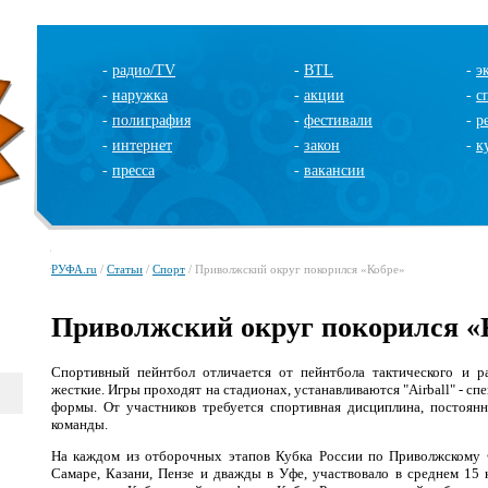
-
радио/TV
-
BTL
-
э
-
наружка
-
акции
-
с
-
полиграфия
-
фестивали
-
р
-
интернет
-
закон
-
к
-
пресса
-
вакансии
РУФА.ru
/
Статьи
/
Спорт
/ Приволжский округ покорился «Кобре»
Приволжский округ покорился «
Спортивный пейнтбол отличается от пейнтбола тактического и ра
жесткие. Игры проходят на стадионах, устанавливаются "Airball" - 
формы. От участников требуется спортивная дисциплина, постоянн
команды.
На каждом из отборочных этапов Кубка России по Приволжскому 
Самаре, Казани, Пензе и дважды в Уфе, участвовало в среднем 15