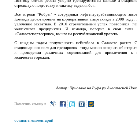
Поэтому сейчас ребята упорно тренируются на манеже и стадионе
стрелковую подготовку и тактику ведения боя.
Все игроки "Кобры" - сотрудники нефтеперерабатывающего заво
Команда дебютировала на корпоративной спартакиаде в 2009 году: т
увлечение захватило. В 2010 стремительный успех повторился: пе
коллективов предприятия. И команда, поверив в свои силы
«Салаватспортсервис», вышла на республиканский уровень.
С каждым годом популярность пейнтбола в Салавате растет. С
стационарного поля для тренировок - тогда можно говорить об откры
и проведении различных соревнований для привлечения к
количества горожан.
Автор: Прислано на Руфа.ру Анастасией 
Поместить ссылку в
оставить комментарий