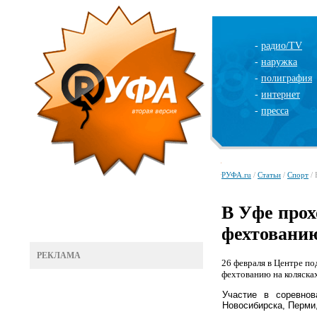
-
радио/TV
-
наружка
-
полиграфия
-
интернет
-
пресса
РУФА.ru
/
Статьи
/
Спорт
/ 
В Уфе прох
фехтованию
РЕКЛАМА
26 февраля в Центре п
фехтованию на коляска
Участие в соревно
Новосибирска, Перми,