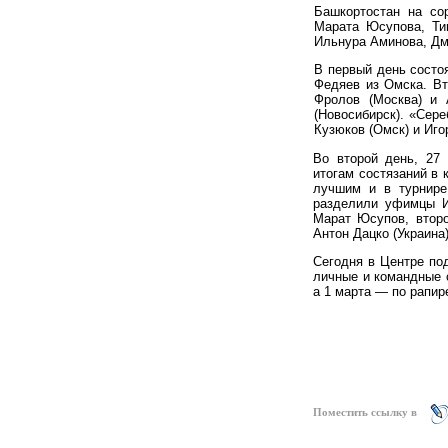
Башкортостан на со
Марата Юсупова, Ти
Ильнура Аминова, Дм
В первый день состо
Федяев из Омска. Вт
Фролов (Москва) и
(Новосибирск). «Сер
Кузюков (Омск) и Иго
Во второй день, 27
итогам состязаний в
лучшим и в турнире
разделили уфимцы И
Марат Юсупов, втор
Антон Дацко (Украина
Сегодня в Центре по
личные и командные 
а 1 марта — по рапир
Поместить ссылку в