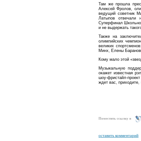
Там же прошла прес
Алексей Фролов, ол
ведущий советник М
Латыпов отвечали 
Суперфинал Школьной
и не выдержать таког
Также на заключит
олимпийских чемпион
великих спортсменов
Минх, Елены Баранов
Кому мало этой «зве
Музыкальную поддер
окажет известная рэ
шоу-фристайл-проект
ждет вас, приходите,
Поместить ссылку в
оставить комментарий