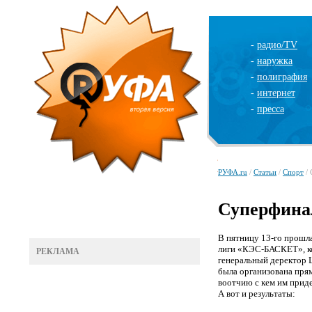
-
радио/TV
-
наружка
-
полиграфия
-
интернет
-
пресса
РУФА.ru
/
Статьи
/
Спорт
/ 
Суперфина
В пятницу 13-го прошл
лиги «КЭС-БАСКЕТ», ко
РЕКЛАМА
генеральный деректор
была организована пря
воотчию с кем им приде
А вот и результаты: