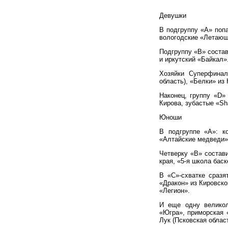
Девушки
В подгруппу «А» поп
вологодские «Летающ
Подгруппу «В» состав
и иркутский «Байкал»
Хозяйки Суперфинал
область), «Белки» из
Наконец, группу «D»
Кирова, зубастые «Sh
Юноши
В подгруппе «А»: к
«Алтайские медведи»
Четверку «B» состав
края, «5-я школа бас
В «С»-схватке сраз
«Дракон» из Кировско
«Легион».
И еще одну великол
«Югра», приморская 
Лук (Псковская област