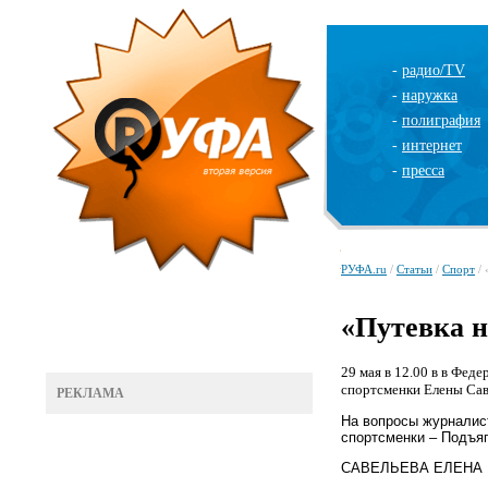
-
радио/TV
-
наружка
-
полиграфия
-
интернет
-
пресса
РУФА.ru
/
Статьи
/
Спорт
/ 
«Путевка 
29 мая в 12.00 в в Фед
спортсменки Елены Сав
РЕКЛАМА
На вопросы журналис
спортсменки – Подъя
САВЕЛЬЕВА ЕЛЕНА