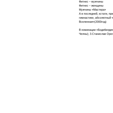
Фитнес – мужчины
Фитнес – женщины
Мужчины «Мастера»
А в последней, кстати, п
гимнастике, абсолютный 
Вселенная»(2000год)
В номинации «Бодибилдинг
Челны); 3.Станислав Орел