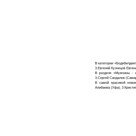
В категории «Бодибилдинг
3.Евгений Кузнецов Евген
В разделе «Мужчины - ф
3.Сергей Сандалов (Самар
В самой красивой номин
Алибаева (Уфа); 3.Кристи