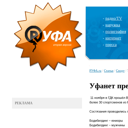
-
радио/TV
-
наружка
-
полиграфия
-
интернет
-
пресса
РУФА.ru
/
Статьи
/
Спорт
/ 
Уфанет пре
11 ноября в ГДК прошёл 
более 30 спортсменов из
РЕКЛАМА
Состязания проводились 
Бодибилдинг – юниоры
Бодибилдинг – мужчины