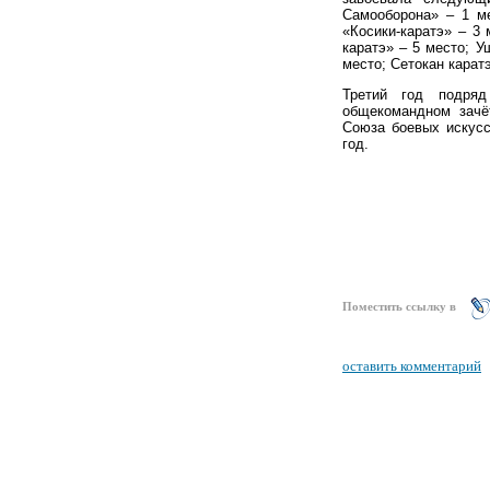
Самооборона» – 1 м
«Косики-каратэ» – 3 
каратэ» – 5 место; У
место; Сетокан карат
Третий год подряд
общекомандном зачё
Союза боевых искусс
год.
Поместить ссылку в
оставить комментарий