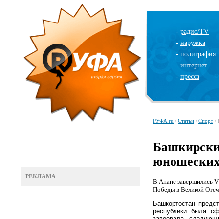
-
радио/TV
-
наружка
-
полиграфия
-
интернет
-
пресса
РУФА.ru
/
Статьи
/
Спорт
/ 
Башкирски
юношеских
РЕКЛАМА
В Анапе завершились V
Победы в Великой Отеч
Башкортостан предс
республики была сф
завоевала следующ