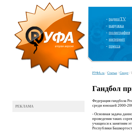
-
радио/TV
-
наружка
-
полиграфия
-
интернет
-
пресса
РУФА.ru
/
Статьи
/
Спорт
/ 
Гандбол пр
Федерация гандбола Ре
среди юношей 2000-2001
РЕКЛАМА
- Основная задача данн
проведения таких соре
учащихся к занятиям э
Республики Башкортос