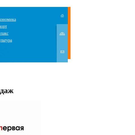
кономика
порт
елакс
ультура
одаж