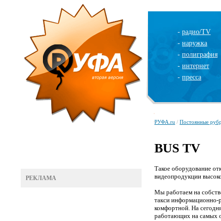
-
радио/TV
-
наружка
-
полиграфия
-
интернет
-
пресса
РУФА.ru
/
Постоянные руб
BUS TV
Такое оборудование от
видеопродукции высоко
РЕКЛАМА
Мы работаем на собст
такси информационно-р
комфортной. На сегодн
работающих на самых 