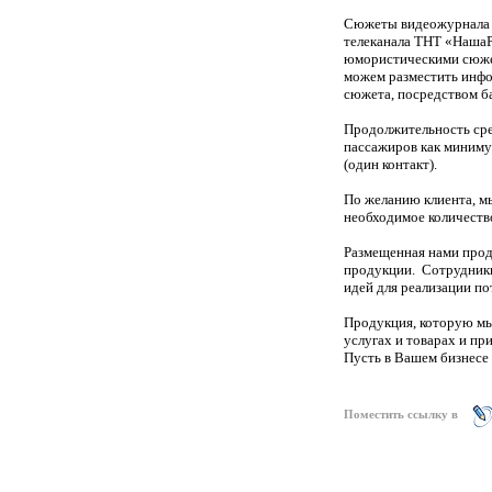
Сюжеты видеожурнала (
телеканала ТНТ «НашаР
юмористическими сюже
можем разместить инфо
сюжета, посредством ба
Продолжительность сред
пассажиров как миниму
(один контакт).
По желанию клиента, м
необходимое количеств
Размещенная нами прод
продукции. Сотрудник
идей для реализации по
Продукция, которую мы 
услугах и товарах и пр
Пусть в Вашем бизнесе
Поместить ссылку в