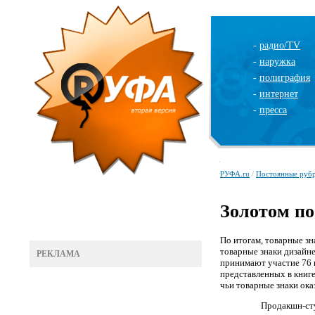
-
радио/TV
-
наружка
-
полиграфия
-
интернет
-
пресса
РУФА.ru
/
Постоянные руб
Золотом по
По итогам, товарные з
товарные знаки дизайне
РЕКЛАМА
принимают участие 76 
представленных в книге
чьи товарные знаки ока
Продакшн-ст