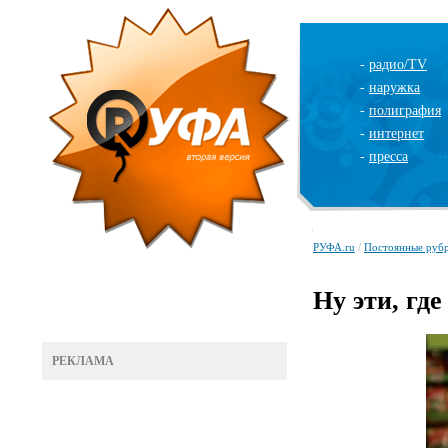
-
радио/TV
-
наружка
-
полиграфия
-
интернет
-
пресса
РУФА.ru
/
Постоянные руб
Ну эти, где
РЕКЛАМА