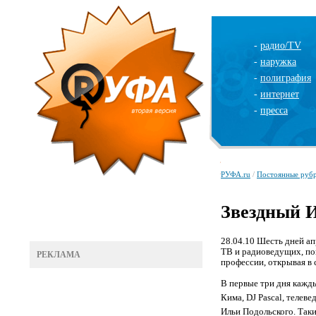
-
радио/TV
-
наружка
-
полиграфия
-
интернет
-
пресса
РУФА.ru
/
Постоянные руб
Звездный И
28.04.10
Шесть дней ап
ТВ и радиоведущих, п
РЕКЛАМА
профессии, открывая в
В первые три дня кажд
К
има
,
DJ
P
ascal
, телев
Ильи Подольского.
Таки