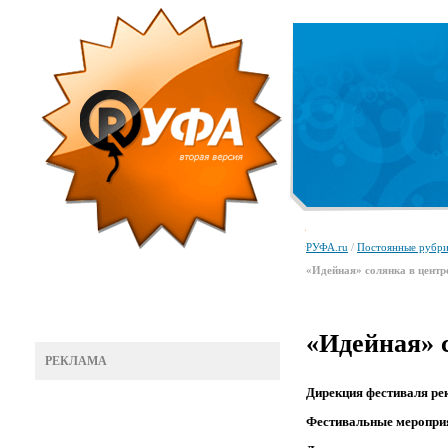
РУФА.ru
/
Постоянные рубр
«Идейная» солянка в центр
«Идейная» 
РЕКЛАМА
Дирекция фестиваля ре
Фестивальные мероприят