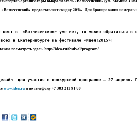
 экспертов организаторы выбрали
отель «Вознесенский»
(ул. Мамина-Сибир
«Вознесенский» предоставляет скидку 20%. Для бронирования номеров ну
о мест в  «Вознесенском» уже нет, то можно обратиться в 
 всех в Екатеринбурге на фестивале «Идея!2015»!
жно посмотреть здесь http://idea.ru/festival/program/
делайн  для участия в конкурсной программе – 27 апреля. 
те
www.idea.ru
и по телефону +7 383 211 91 80