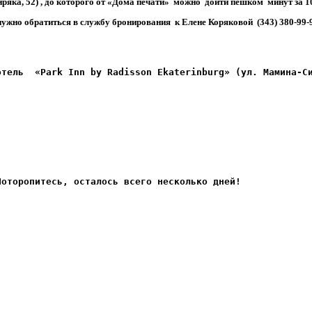
яка, 52) , до которого от «Дома печати» можно дойти пешком минут за 1
жно обратиться в службу бронирования к Елене Коряковой (343) 380-99-
отель  «
Park Inn by Radisson Ekaterinburg
»
 (ул. Мамина-С
Поторопитесь, осталось всего несколько дней!