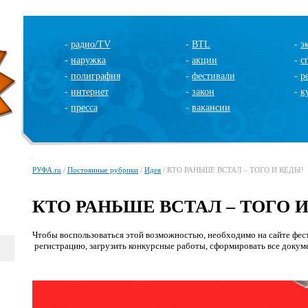
-
радио/TV
-
BTL
-
э
-
наружка
-
акции
-
с
-
полиграфия
-
фестивали
-
р
-
интернет
-
закон
-
к
-
пресса
-
вакансии
РУФА.ru
/
Постоянные рубрики
/
Идея
/ КТО РАНЬШЕ ВСТАЛ – ТОГО И КЕДЫ!
КТО РАНЬШЕ ВСТАЛ – ТОГО 
Чтобы воспользоваться этой возможностью, необходимо на сайте фе
регистрацию, загрузить конкурсные работы, сформировать все докумен