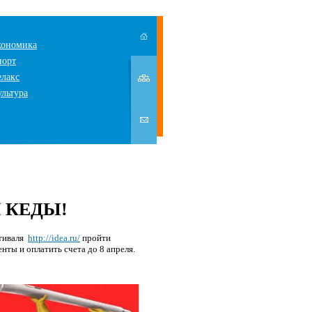
кономика
порт
елакс
ультура
И КЕДЫ!
стиваля
http://idea.ru/
пройти
ты и оплатить счета до 8 апреля.