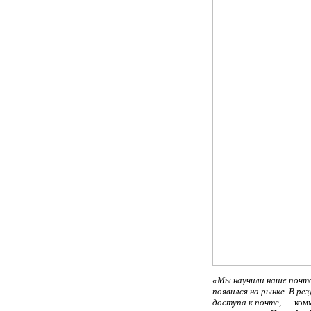
«Мы научили наше почто
появился на рынке. В р
доступа к почте,
— комм