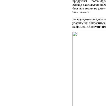
продуктам. —
Часы Appl
вектор развития потреб
большое внимание уже с
массовыми».
Часы уведомят владельца
удалить или отправить в
например, «Я в пути» ил