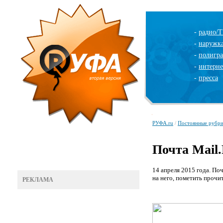
-
радио/
-
наружк
-
полигр
-
интерне
-
пресса
РУФА.ru
/
Постоянные рубр
Почта Mail
14 апреля 2015 года. По
на него, пометить прочи
РЕКЛАМА