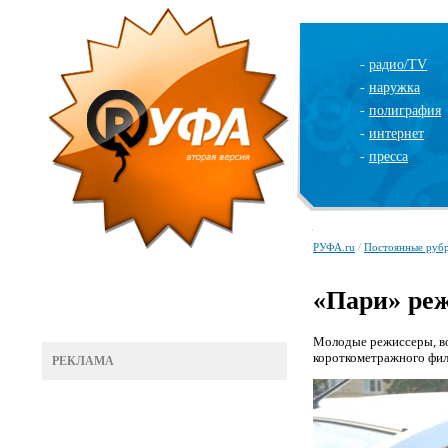
-
радио/TV
-
наружка
-
полиграфия
-
интернет
-
пресса
РУФА.ru
/
Постоянные руб
«Пари» ре
Молодые режиссеры, в
короткометражного фи
РЕКЛАМА