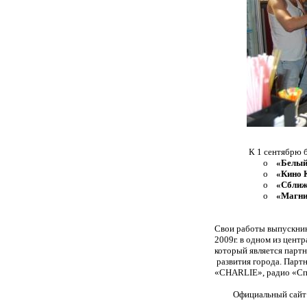
К 1 сентябрю 
o
«Белый
o
«Кино 
o
«Сближ
o
«Магни
Свои работы выпускник
2009г. в одном из цент
который является парт
развития города. Парт
«
CHARLIE
», радио «С
Официальный сайт