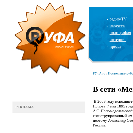
-
радио/TV
-
наружка
-
полиграфия
-
интернет
-
пресса
РУФА.ru
/
Постоянные руб
В сети «Ме
В 2009 году исполняет
Попова. 7 мая 1895 год
РЕКЛАМА
А.С. Попов сделал соо
сконструированный им 
поэтому Александр Сте
России.