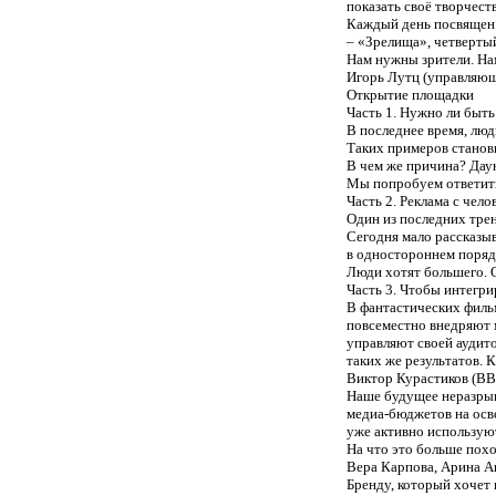
показать своё творчест
Каждый день посвящен 
– «Зрелища», четверты
Нам нужны зрители. Н
Игорь Лутц (управляющ
Открытие площадки
Часть 1. Нужно ли бы
В последнее время, люд
Таких примеров станов
В чем же причина? Дау
Мы попробуем ответить
Часть 2. Реклама с чел
Один из последних тренд
Сегодня мало рассказы
в одностороннем порядк
Люди хотят большего. О
Часть 3. Чтобы интегри
В фантастических фильм
повсеместно внедряют
управляют своей аудито
таких же результатов. 
Виктор Курастиков (BB
Наше будущее неразрыв
медиа-бюджетов на осв
уже активно использую
На что это больше пох
Вера Карпова, Арина Ав
Бренду, который хочет