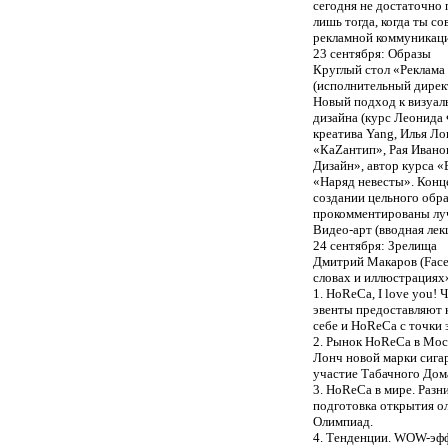
сегодня не достаточно 
лишь тогда, когда ты с
рекламной коммуникац
23 сентября: Образы
Круглый стол «Реклама
(исполнительный дирек
Новый подход к визуал
дизайна (курс Леонида 
креатива Yang, Илья Л
«КаZантип», Рая Иванов
Дизайн», автор курса 
«Наряд невесты». Конц
создании цельного обра
прокомментированы лу
Видео-арт (вводная лек
24 сентября: Зрелища
Дмитрий Макаров (Face
словах и иллюстрациях
1. HoReCa, I love you!
эвенты предоставляют 
себе и HoReCa с точки 
2. Рынок HoReCa в Мос
Лонч новой марки сигар
участие Табачного Дом
3. HoReCa в мире. Разн
подготовка открытия ол
Олимпиад.
4. Тенденции. WOW-эфф