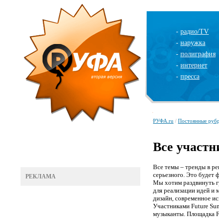
-
радио/TV
-
наружка
-
полиграфия
-
интернет
-
пресса
РУФА.ru
/
Постоянные руб
Все участн
Все темы – тренды в ре
серьезного.
Это будет ф
РЕКЛАМА
Мы хотим раздвинуть гр
для реализации идей и 
дизайн, современное ис
Участниками Future Su
музыканты. Площадка Fu