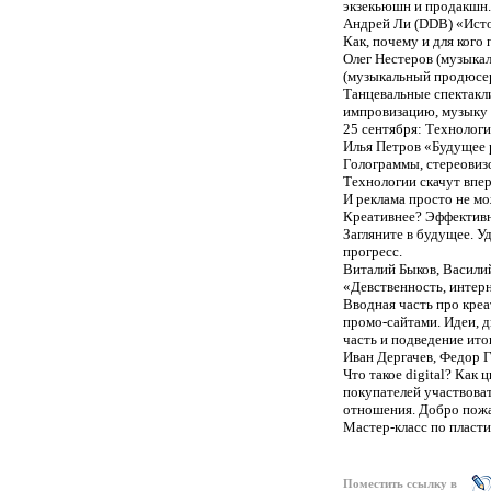
экзекьюшн и продакшн.
Андрей Ли (DDB) «Исто
Как, почему и для кого
Олег Нестеров (музык
(музыкальный продюсе
Танцевальные спектакл
импровизацию, музыку 
25 сентября: Технолог
Илья Петров «Будущее 
Голограммы, стереовиз
Технологии скачут впер
И реклама просто не мо
Креативнее? Эффективне
Загляните в будущее. У
прогресс.
Виталий Быков, Василий
«Девственность, интер
Вводная часть про кре
промо-сайтами. Идеи, д
часть и подведение ито
Иван Дергачев, Федор Г
Что такое digital? Как
покупателей участвова
отношения. Добро пожа
Мастер-класс по пласт
Поместить ссылку в