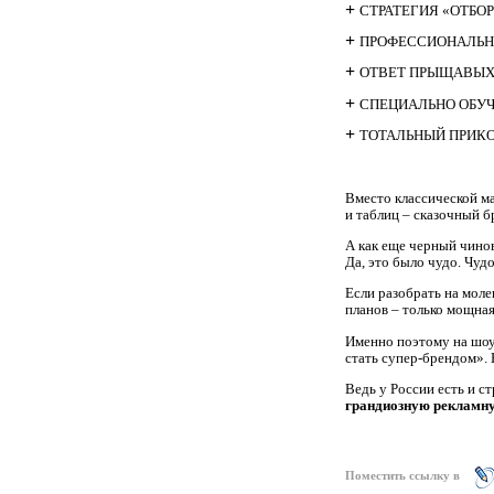
+
СТРАТЕГИЯ «ОТБО
+
ПРОФЕССИОНАЛЬН
+
ОТВЕТ ПРЫЩАВЫХ
+
СПЕЦИАЛЬНО ОБУ
+
ТОТАЛЬНЫЙ ПРИК
Вместо классической м
и таблиц – сказочный б
А как еще черный чинов
Да, это было чудо. Чуд
Если р
азобрать на мол
планов – только мощная
Именно поэтому на шоу
стать супер-брендом»
Ведь у России есть и с
грандиозную рекламну
Поместить ссылку в