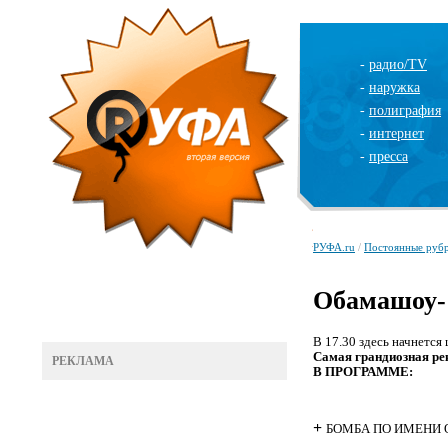
-
радио/TV
-
наружка
-
полиграфия
-
интернет
-
пресса
РУФА.ru
/
Постоянные руб
Обамашоу-
В 17.30 здесь начнется
Самая грандиозная ре
РЕКЛАМА
В ПРОГРАММЕ:
+
БОМБА ПО ИМЕНИ 