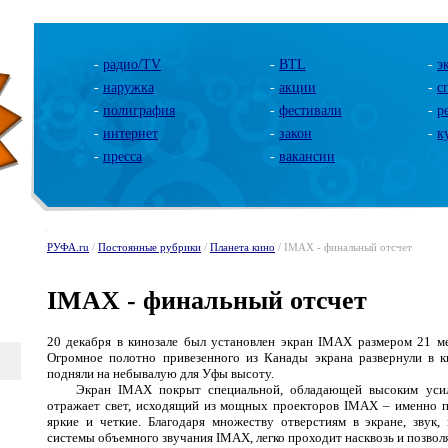
-
радио/TV
-
BTL
-
э
-
наружка
-
акции
-
с
-
полиграфия
-
фестивали
-
р
-
интернет
-
закон
-
к
-
пресса
-
вакансии
РУФА.ru
/
Постоянные рубрики
/
Планета кино
/ IMAX - финальный отсчет
IMAX - финальный отсчет
20 декабря в кинозале был установлен экран
IMAX
размером 21 ме
Огромное полотно привезенного из Канады экрана развернули в к
подняли на небывалую для Уфы высоту.
Экран IMAX покрыт специальной, обладающей высоким усиле
отражает свет, исходящий из мощных проекторов IMAX – именно 
яркие и четкие. Благодаря множеству отверстиям в экране, звук
системы объемного звучания IMAX, легко проходит насквозь и позволя