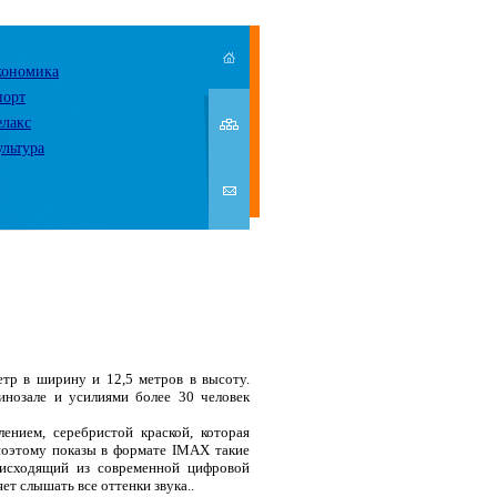
кономика
порт
елакс
ультура
тр в ширину и 12,5 метров в высоту.
инозале и усилиями более 30 человек
нием, серебристой краской, которая
поэтому показы в формате IMAX такие
, исходящий из современной цифровой
ет слышать все оттенки звука..