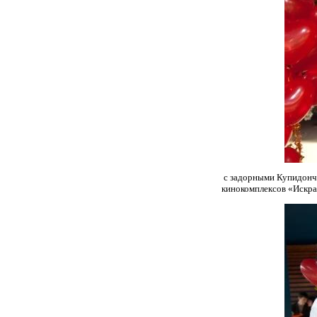
с задорными Купидончи
кинокомплексов «Искра