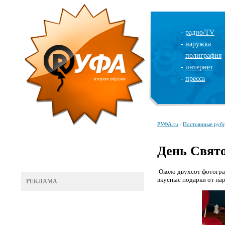
-
радио/TV
-
наружка
-
полиграфия
-
интернет
-
пресса
РУФА.ru
/
Постоянные руб
День Свят
Около двухсот фотогра
вкусные подарки от па
РЕКЛАМА