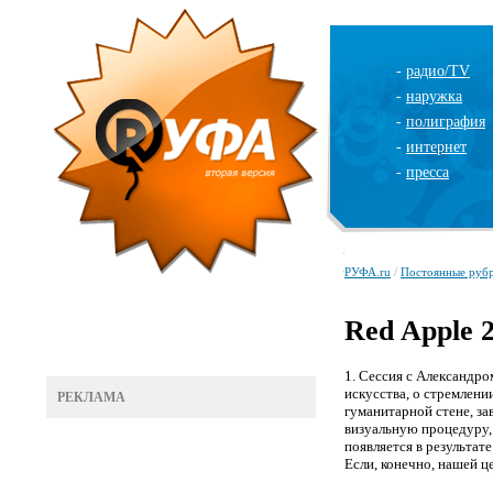
-
радио/TV
-
наружка
-
полиграфия
-
интернет
-
пресса
РУФА.ru
/
Постоянные руб
Red Apple 
1. Сессия с Александр
искусства, о стремлени
РЕКЛАМА
гуманитарной стене, за
визуальную процедуру,
появляется в результат
Если, конечно, нашей ц