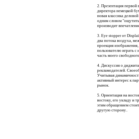
2. Презентация первой 
директора немецкой бу
новая классика деловой
одним словом "ощутить"
производит впечатление
3. Eye stopper от Displ
два потока воздуха, ме
проекция изображения,
пользователю играть с 
часть моего свободного
4. Дискуссия о диджита
рекламодателей. Своеоб
Учитывая динамичность
активный интерес к пар
рынок.
5. Ориентация на восто
востоку, его укладу и 
этим обращением стоит 
другую сторону..