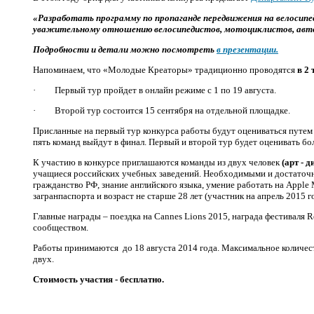
«Разработать программу по пропаганде передвижения на велосипед
уважительному отношению велосипедистов, мотоциклистов, авто
Подробности и детали можно посмотреть
в презентации.
Напоминаем, что «Молодые Креаторы» традиционно проводятся
в 2 
· Первый тур пройдет в онлайн режиме с 1 по 19 августа.
· Второй тур состоится 15 сентября на отдельной площадке.
Присланные на первый тур конкурса работы будут оцениваться путем 
пять команд выйдут в финал. Первый и второй тур будет оценивать 
К участию в конкурсе приглашаются команды из двух человек
(арт - 
учащиеся российских учебных заведений. Необходимыми и достаточн
гражданство РФ, знание английского языка, умение работать на Apple
загранпаспорта и возраст не старше 28 лет (участник на апрель 2015 г
Главные награды – поездка на Cannes Lions 2015, награда фестиваля
сообществом.
Работы принимаются до 18 августа 2014 года. Максимальное количест
двух.
Стоимость участия - бесплатно.