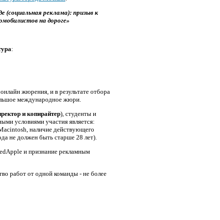
е (социальная реклама): призыв к
мобилистов на дороге»
тура
:
онлайн жюрения, и в результате отбора
большое международное жюри.
директор и копирайтер
), студенты и
ыми условиями участия является:
 Macintosh, наличие действующего
ода не должен быть старше 28 лет).
 RedApple и признание рекламным
во работ от одной команды - не более