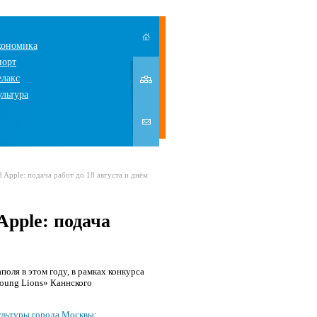
кономика
порт
елакс
ультура
 Apple: подача работ до 18 августа и днём
Apple: подача
ля в этом году, в рамках конкурса
oung Lions» Каннского
ультуры города Москвы
: