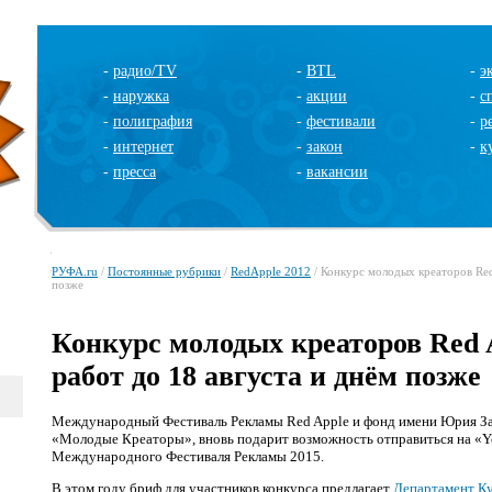
-
радио/TV
-
BTL
-
э
-
наружка
-
акции
-
с
-
полиграфия
-
фестивали
-
р
-
интернет
-
закон
-
к
-
пресса
-
вакансии
РУФА.ru
/
Постоянные рубрики
/
RedApple 2012
/ Конкурс молодых креаторов Red
позже
Конкурс молодых креаторов Red 
работ до 18 августа и днём позже
Международный Фестиваль Рекламы Red Apple и фонд имени Юрия Запо
«Молодые Креаторы», вновь подарит возможность отправиться на «Y
Международного Фестиваля Рекламы 2015.
В этом году бриф для участников конкурса предлагает
Департамент К