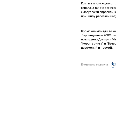
Как все происходило, 
канала, а так же режис
смогут сами спросить, 
принципу работали над
Кроме олимпиады в Сочи
Евровидение в 2009 год
президента Дмитрия Мед
“Король ринга” и “Вече
церемоний и премий.
Поместить ссылку в