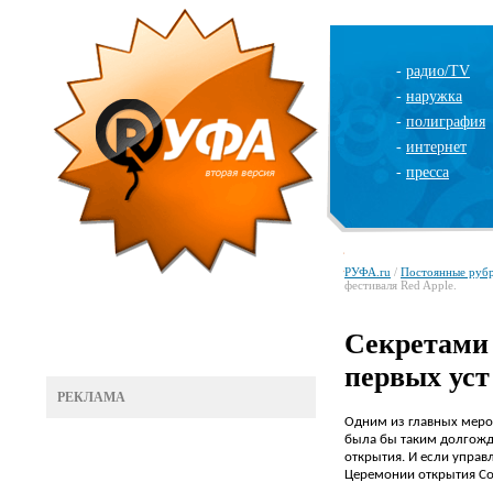
-
радио/TV
-
наружка
-
полиграфия
-
интернет
-
пресса
РУФА.ru
/
Постоянные руб
фестиваля Red Apple.
Секретами 
первых уст
РЕКЛАМА
Одним из главных мероп
была бы таким долгожд
открытия. И если управ
Церемонии открытия Со