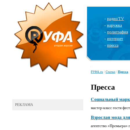
-
радио/TV
-
наружка
-
полиграфия
-
интернет
-
пресса
РУФА.ru
/
Статьи
/
Пресса
Пресса
Социальный марке
РЕКЛАМА
мастер-класс гостя фес
Взрослая мода дл
агентство «Премьера» 