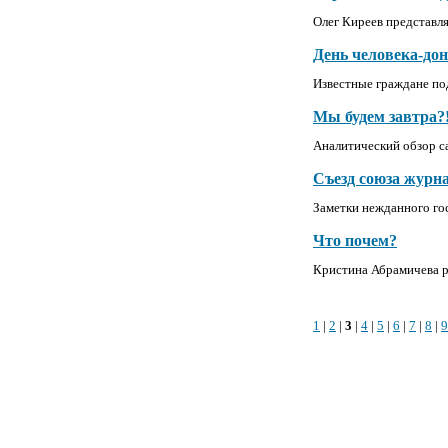
Олег Киреев представл
День человека-дон
Известные граждане по
Мы будем завтра?
Аналитический обзор с
Съезд союза журн
Заметки нежданного гос
Что почем?
Кристина Абрамичева р
1
|
2
|
3
|
4
|
5
|
6
|
7
|
8
|
9